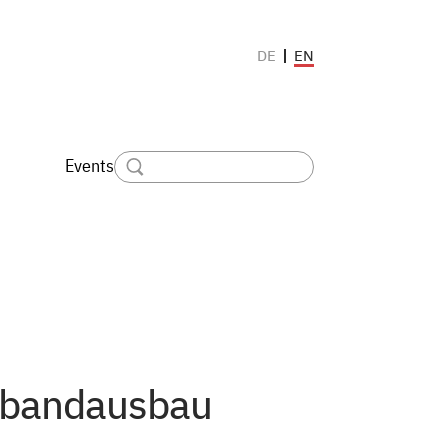
EN
DE
Events
tbandausbau