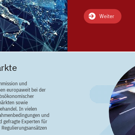
Weiter
ärkte
ommission und
en europaweit bei der
rbsökonomischer
märkten sowie
handel. In vielen
 Rahmenbedingungen und
d gefragte Experten für
 Regulierungsansätzen