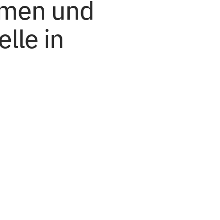
men und
lle in