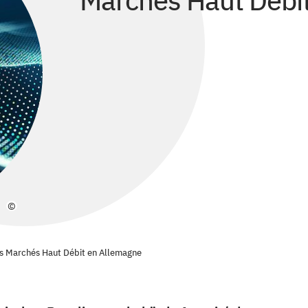
Marchés Haut Débi
©
es Marchés Haut Débit en Allemagne