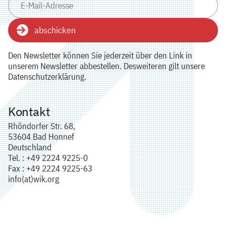
abschicken
Den Newsletter können Sie jederzeit über den Link in
unserem Newsletter abbestellen. Desweiteren gilt unsere
Datenschutzerklärung.
Kontakt
Rhöndorfer Str. 68,
53604 Bad Honnef
Deutschland
Tel. : +49 2224 9225-0
Fax : +49 2224 9225-63
info(at)wik.org