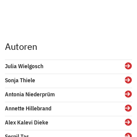
Autoren
Julia Wielgosch
Detai
Sonja Thiele
Detai
Antonia Niederprüm
Detai
Annette Hillebrand
Detai
Alex Kalevi Dieke
Detai
Serpil Taş