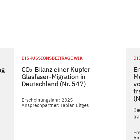
DISKUSSIONSBEITRÄGE WIK
DI
ng
CO₂-Bilanz einer Kupfer-
En
Glasfaser-Migration in
M
Deutschland (Nr. 547)
vo
tr
(N
Erscheinungsjahr: 2025
Ansprechpartner: Fabian Eltges
Be
tr
Er
An